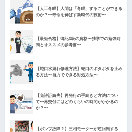
【人工冬眠】人間は「冬眠」することができる
のか？〜寿命を伸ばす新時代の技術〜
【最短合格】簿記3級の資格〜独学での勉強時
間とオススメの参考書〜
【蛇口水漏れ修理方法】蛇口のポタポタを止め
る方法〜自力でできる対処方法〜
【免許証紛失】再発行の手続きと方法につい
て〜再交付にはどのくらいの時間がかかるの
か？〜
【ポンプ故障？】三相モーターが逆回転する