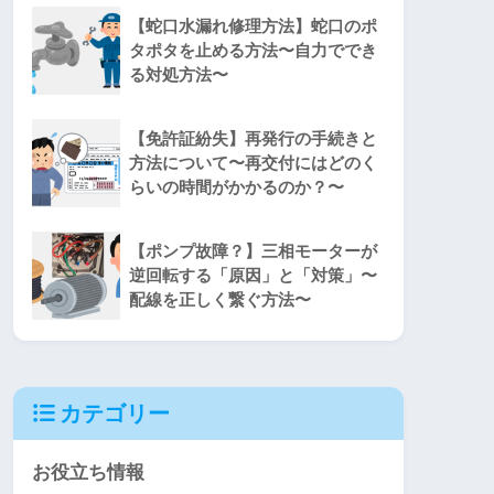
【蛇口水漏れ修理方法】蛇口のポ
タポタを止める方法〜自力ででき
る対処方法〜
【免許証紛失】再発行の手続きと
方法について〜再交付にはどのく
らいの時間がかかるのか？〜
【ポンプ故障？】三相モーターが
逆回転する「原因」と「対策」〜
配線を正しく繋ぐ方法〜
カテゴリー
お役立ち情報