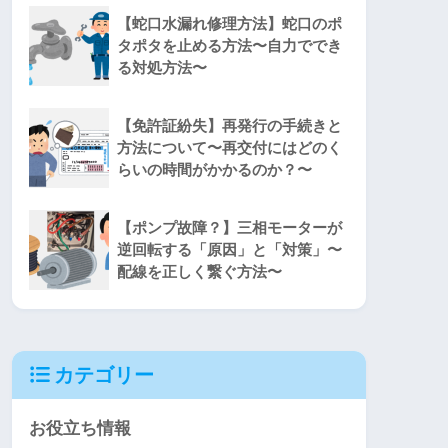
【蛇口水漏れ修理方法】蛇口のポ
タポタを止める方法〜自力ででき
る対処方法〜
【免許証紛失】再発行の手続きと
方法について〜再交付にはどのく
らいの時間がかかるのか？〜
【ポンプ故障？】三相モーターが
逆回転する「原因」と「対策」〜
配線を正しく繋ぐ方法〜
カテゴリー
お役立ち情報